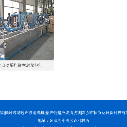
 全自动系列超声波清洗机
备|旋转滚筒|循环过滤超声波清洗机|悬挂链超声波清洗线|新乡市恒兴达环保科
地址：延津县小潭乡袁河村西