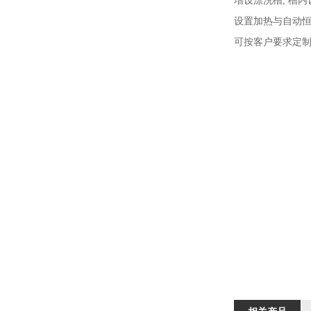
增设漂洗槽, 槽
设置加热与自动恒温
可按客户要求定